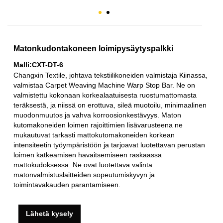
Matonkudontakoneen loimipysäytyspalkki
Malli:CXT-DT-6
Changxin Textile, johtava tekstiilikoneiden valmistaja Kiinassa,
valmistaa Carpet Weaving Machine Warp Stop Bar. Ne on
valmistettu kokonaan korkealaatuisesta ruostumattomasta
teräksestä, ja niissä on erottuva, sileä muotoilu, minimaalinen
muodonmuutos ja vahva korroosionkestävyys. Maton
kutomakoneiden loimen rajoittimien lisävarusteena ne
mukautuvat tarkasti mattokutomakoneiden korkean
intensiteetin työympäristöön ja tarjoavat luotettavan perustan
loimen katkeamisen havaitsemiseen raskaassa
mattokudoksessa. Ne ovat luotettava valinta
matonvalmistuslaitteiden sopeutumiskyvyn ja
toimintavakauden parantamiseen.
Lähetä kysely