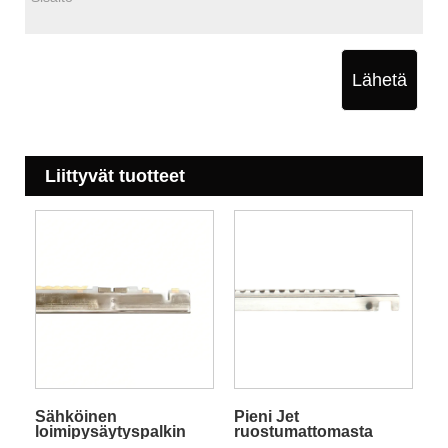
Lähetä
Liittyvät tuotteet
Sähköinen
Pieni Jet
loimipysäytyspalkin
ruostumattomasta
näyttö
teräksestä valmistettu