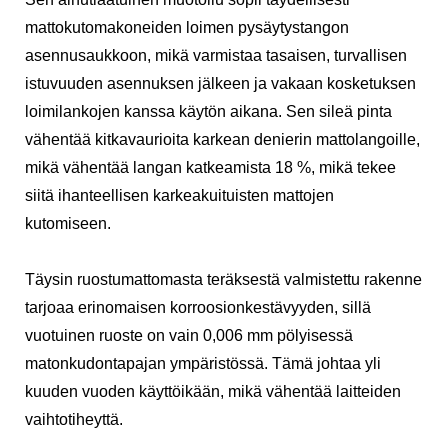
mattokutomakoneiden loimen pysäytystangon
asennusaukkoon, mikä varmistaa tasaisen, turvallisen
istuvuuden asennuksen jälkeen ja vakaan kosketuksen
loimilankojen kanssa käytön aikana. Sen sileä pinta
vähentää kitkavaurioita karkean denierin mattolangoille,
mikä vähentää langan katkeamista 18 %, mikä tekee
siitä ihanteellisen karkeakuituisten mattojen
kutomiseen.
Täysin ruostumattomasta teräksestä valmistettu rakenne
tarjoaa erinomaisen korroosionkestävyyden, sillä
vuotuinen ruoste on vain 0,006 mm pölyisessä
matonkudontapajan ympäristössä. Tämä johtaa yli
kuuden vuoden käyttöikään, mikä vähentää laitteiden
vaihtotiheyttä.