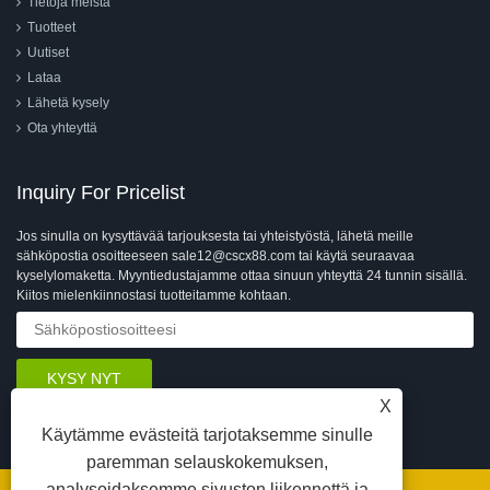
Tietoja meistä
Tuotteet
Uutiset
Lataa
Lähetä kysely
Ota yhteyttä
Inquiry For Pricelist
Jos sinulla on kysyttävää tarjouksesta tai yhteistyöstä, lähetä meille
sähköpostia osoitteeseen sale12@cscx88.com tai käytä seuraavaa
kyselylomaketta. Myyntiedustajamme ottaa sinuun yhteyttä 24 tunnin sisällä.
Kiitos mielenkiinnostasi tuotteitamme kohtaan.
X
Käytämme evästeitä tarjotaksemme sinulle
paremman selauskokemuksen,
analysoidaksemme sivuston liikennettä ja