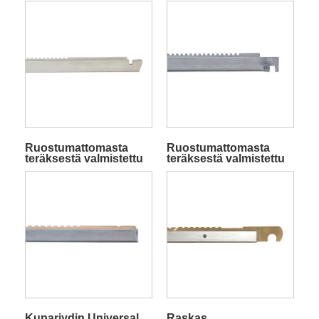
loimipysäytin
Ruostumattomasta
Ruostumattomasta
teräksestä valmistettu
teräksestä valmistettu
loimitanko
loimipysäytin
froteekankaisiin
Kupariydin Universal
Raskas