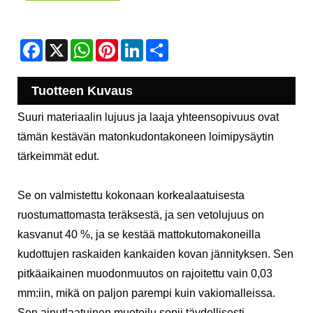
Facebook
X
WhatsApp
Pinterest
LinkedIn
Share
Tuotteen Kuvaus
Suuri materiaalin lujuus ja laaja yhteensopivuus ovat
tämän kestävän matonkudontakoneen loimipysäytin
tärkeimmät edut.
Se on valmistettu kokonaan korkealaatuisesta
ruostumattomasta teräksestä, ja sen vetolujuus on
kasvanut 40 %, ja se kestää mattokutomakoneilla
kudottujen raskaiden kankaiden kovan jännityksen. Sen
pitkäaikainen muodonmuutos on rajoitettu vain 0,03
mm:iin, mikä on paljon parempi kuin vakiomalleissa.
Sen ainutlaatuinen muotoilu sopii täydellisesti