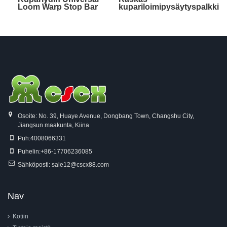
Loom Warp Stop Bar
kupariloimipysäytyspalkki
Osoite: No. 39, Huaye Avenue, Dongbang Town, Changshu City,
Jiangsun maakunta, Kiina
Puh:
4008066331
Puhelin:
+86-17706236085
Sähköposti:
sale12@cscx88.com
Nav
Kotiin