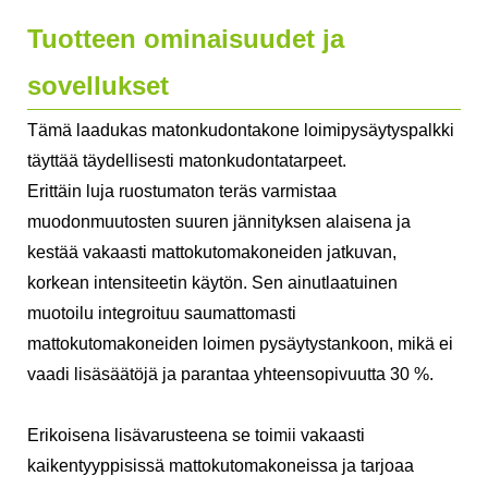
Tuotteen ominaisuudet ja
sovellukset
Tämä laadukas matonkudontakone loimipysäytyspalkki
täyttää täydellisesti matonkudontatarpeet.
Erittäin luja ruostumaton teräs varmistaa
muodonmuutosten suuren jännityksen alaisena ja
kestää vakaasti mattokutomakoneiden jatkuvan,
korkean intensiteetin käytön. Sen ainutlaatuinen
muotoilu integroituu saumattomasti
mattokutomakoneiden loimen pysäytystankoon, mikä ei
vaadi lisäsäätöjä ja parantaa yhteensopivuutta 30 %.
Erikoisena lisävarusteena se toimii vakaasti
kaikentyyppisissä mattokutomakoneissa ja tarjoaa