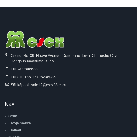
Osoite: No. 39, Huaye Avenue, Dongbang Town, Changshu City,
Jiangsun maakunta, Kiina
Puh:
4008066331
Puhelin:
+86-17706236085
Sähköposti:
sale12@cscx88.com
Nav
Kotiin
Tietoja meistä
Tuotteet