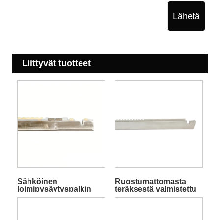
Lähetä
Liittyvät tuotteet
Sähköinen
Ruostumattomasta
loimipysäytyspalkin
teräksestä valmistettu
näyttö
loimitanko
froteekankaisiin