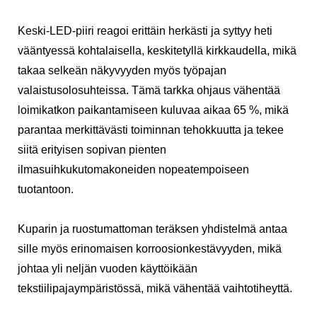
Keski-LED-piiri reagoi erittäin herkästi ja syttyy heti
vääntyessä kohtalaisella, keskitetyllä kirkkaudella, mikä
takaa selkeän näkyvyyden myös työpajan
valaistusolosuhteissa. Tämä tarkka ohjaus vähentää
loimikatkon paikantamiseen kuluvaa aikaa 65 %, mikä
parantaa merkittävästi toiminnan tehokkuutta ja tekee
siitä erityisen sopivan pienten
ilmasuihkukutomakoneiden nopeatempoiseen
tuotantoon.
Kuparin ja ruostumattoman teräksen yhdistelmä antaa
sille myös erinomaisen korroosionkestävyyden, mikä
johtaa yli neljän vuoden käyttöikään
tekstiilipajaympäristössä, mikä vähentää vaihtotiheyttä.