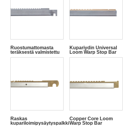
Ruostumattomasta
Kupariydin Universal
teräksestä valmistettu
Loom Warp Stop Bar
loimipysäytin
Raskas
Copper Core Loom
kupariloimipysäytyspalkki
Warp Stop Bar