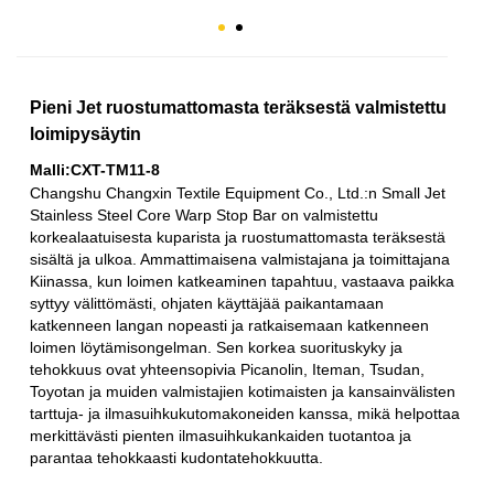
Pieni Jet ruostumattomasta teräksestä valmistettu
loimipysäytin
Malli:CXT-TM11-8
Changshu Changxin Textile Equipment Co., Ltd.:n Small Jet
Stainless Steel Core Warp Stop Bar on valmistettu
korkealaatuisesta kuparista ja ruostumattomasta teräksestä
sisältä ja ulkoa. Ammattimaisena valmistajana ja toimittajana
Kiinassa, kun loimen katkeaminen tapahtuu, vastaava paikka
syttyy välittömästi, ohjaten käyttäjää paikantamaan
katkenneen langan nopeasti ja ratkaisemaan katkenneen
loimen löytämisongelman. Sen korkea suorituskyky ja
tehokkuus ovat yhteensopivia Picanolin, Iteman, Tsudan,
Toyotan ja muiden valmistajien kotimaisten ja kansainvälisten
tarttuja- ja ilmasuihkukutomakoneiden kanssa, mikä helpottaa
merkittävästi pienten ilmasuihkukankaiden tuotantoa ja
parantaa tehokkaasti kudontatehokkuutta.