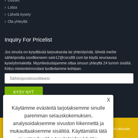
Uutiset
Lataa
Lähetä kysely
Ota yhteyttä
Inquiry For Pricelist
Jos sinulla on kysyttävää tarjouksesta tai yhteistyöstä, lähetä meille
sähköpostia osoitteeseen sale12@cscx88.com tai käytä seuraavaa
kyselylomaketta. Myyntiedustajamme ottaa sinuun yhteyttä 24 tunnin sisällä.
Kiitos mielenkiinnostasi tuotteitamme kohtaan.
X
Käytämme evästeitä tarjotaksemme sinulle
paremman selauskokemuksen,
analysoidaksemme sivuston liikennettä ja
Copyright © 2026 Changshu Changxin Textile Equipment Co., Ltd. Kaikki oikeudet
mukauttaaksemme sisältöä. Käyttämällä tätä
pidätetään.