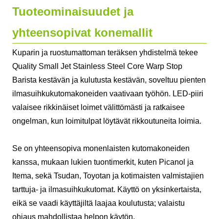
Tuoteominaisuudet ja
yhteensopivat konemallit
Kuparin ja ruostumattoman teräksen yhdistelmä tekee
Quality Small Jet Stainless Steel Core Warp Stop
Barista kestävän ja kulutusta kestävän, soveltuu pienten
ilmasuihkukutomakoneiden vaativaan työhön. LED-piiri
valaisee rikkinäiset loimet välittömästi ja ratkaisee
ongelman, kun loimitulpat löytävät rikkoutuneita loimia.
Se on yhteensopiva monenlaisten kutomakoneiden
kanssa, mukaan lukien tuontimerkit, kuten Picanol ja
Itema, sekä Tsudan, Toyotan ja kotimaisten valmistajien
tarttuja- ja ilmasuihkukutomat. Käyttö on yksinkertaista,
eikä se vaadi käyttäjiltä laajaa koulutusta; valaistu
ohjaus mahdollistaa helpon käytön.