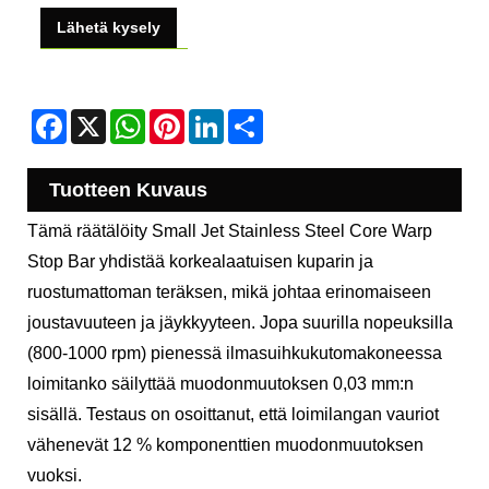
Lähetä kysely
Facebook
X
WhatsApp
Pinterest
LinkedIn
Share
Tuotteen Kuvaus
Tämä räätälöity Small Jet Stainless Steel Core Warp
Stop Bar yhdistää korkealaatuisen kuparin ja
ruostumattoman teräksen, mikä johtaa erinomaiseen
joustavuuteen ja jäykkyyteen. Jopa suurilla nopeuksilla
(800-1000 rpm) pienessä ilmasuihkukutomakoneessa
loimitanko säilyttää muodonmuutoksen 0,03 mm:n
sisällä. Testaus on osoittanut, että loimilangan vauriot
vähenevät 12 % komponenttien muodonmuutoksen
vuoksi.