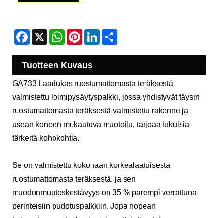
Facebook
X
WhatsApp
Pinterest
LinkedIn
Share
Tuotteen Kuvaus
GA733 Laadukas ruostumattomasta teräksestä
valmistettu loimipysäytyspalkki, jossa yhdistyvät täysin
ruostumattomasta teräksestä valmistettu rakenne ja
usean koneen mukautuva muotoilu, tarjoaa lukuisia
tärkeitä kohokohtia.
Se on valmistettu kokonaan korkealaatuisesta
ruostumattomasta teräksestä, ja sen
muodonmuutoskestävyys on 35 % parempi verrattuna
perinteisiin pudotuspalkkiin. Jopa nopean