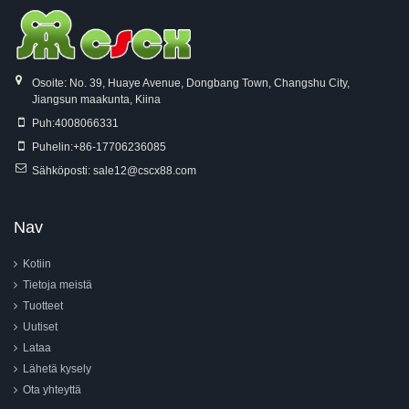
Osoite: No. 39, Huaye Avenue, Dongbang Town, Changshu City,
Jiangsun maakunta, Kiina
Puh:
4008066331
Puhelin:
+86-17706236085
Sähköposti:
sale12@cscx88.com
Nav
Kotiin
Tietoja meistä
Tuotteet
Uutiset
Lataa
Lähetä kysely
Ota yhteyttä