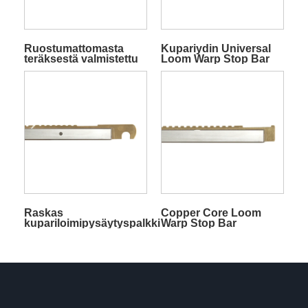
Ruostumattomasta
Kupariydin Universal
teräksestä valmistettu
Loom Warp Stop Bar
loimitanko
froteekankaisiin
Raskas
Copper Core Loom
kupariloimipysäytyspalkki
Warp Stop Bar