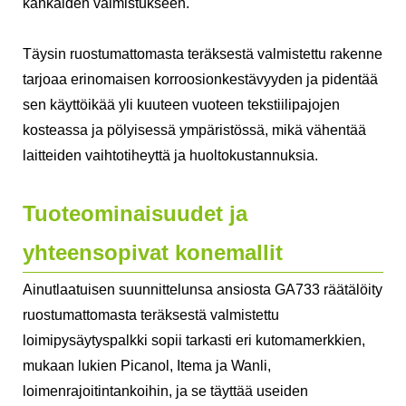
kankaiden valmistukseen.
Täysin ruostumattomasta teräksestä valmistettu rakenne
tarjoaa erinomaisen korroosionkestävyyden ja pidentää
sen käyttöikää yli kuuteen vuoteen tekstiilipajojen
kosteassa ja pölyisessä ympäristössä, mikä vähentää
laitteiden vaihtotiheyttä ja huoltokustannuksia.
Tuoteominaisuudet ja
yhteensopivat konemallit
Ainutlaatuisen suunnittelunsa ansiosta GA733 räätälöity
ruostumattomasta teräksestä valmistettu
loimipysäytyspalkki sopii tarkasti eri kutomamerkkien,
mukaan lukien Picanol, Itema ja Wanli,
loimenrajoitintankoihin, ja se täyttää useiden