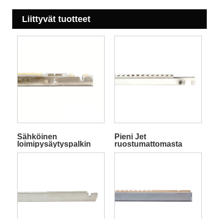
Liittyvät tuotteet
Sähköinen
Pieni Jet
loimipysäytyspalkin
ruostumattomasta
näyttö
teräksestä valmistettu
loimipysäytin