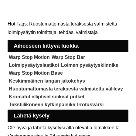
Hot Tags: Ruostumattomasta teräksestä valmistettu
loimipysäytin toimittaja, tehdas, valmistaja
Aiheeseen liittyvä luokka
Warp Stop Motion
Warp Stop Bar
Loimipysäytyslaatikot
Loimen pysäytyskiinnike
Warp Stop Motion Base
Keskimmäinen langan jakokehys
Ruostumattomasta teräksestä valmistettu välilevy
Kromatut elliptiset soikeat putket
Tekstiilikoneen kytkinpainike
Irrotusvarsi
Lähetä kysely
Ole hyvä ja lähetä kyselysi alla olevalla lomakkeella.