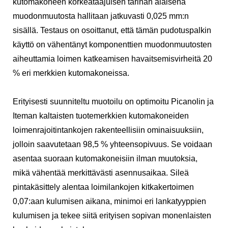
kutomakoneen korkeataajuisen tärinän alaisena
muodonmuutosta hallitaan jatkuvasti 0,025 mm:n
sisällä. Testaus on osoittanut, että tämän pudotuspalkin
käyttö on vähentänyt komponenttien muodonmuutosten
aiheuttamia loimen katkeamisen havaitsemisvirheitä 20
% eri merkkien kutomakoneissa.
Erityisesti suunniteltu muotoilu on optimoitu Picanolin ja
Iteman kaltaisten tuotemerkkien kutomakoneiden
loimenrajoitintankojen rakenteellisiin ominaisuuksiin,
jolloin saavutetaan 98,5 % yhteensopivuus. Se voidaan
asentaa suoraan kutomakoneisiin ilman muutoksia,
mikä vähentää merkittävästi asennusaikaa. Sileä
pintakäsittely alentaa loimilankojen kitkakertoimen
0,07:aan kulumisen aikana, minimoi eri lankatyyppien
kulumisen ja tekee siitä erityisen sopivan monenlaisten