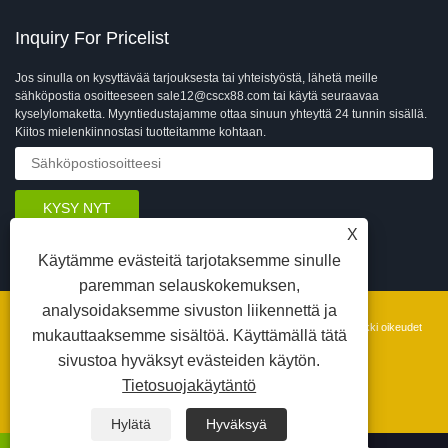
Inquiry For Pricelist
Jos sinulla on kysyttävää tarjouksesta tai yhteistyöstä, lähetä meille
sähköpostia osoitteeseen sale12@cscx88.com tai käytä seuraavaa
kyselylomaketta. Myyntiedustajamme ottaa sinuun yhteyttä 24 tunnin sisällä.
Kiitos mielenkiinnostasi tuotteitamme kohtaan.
X
Käytämme evästeitä tarjotaksemme sinulle
paremman selauskokemuksen,
analysoidaksemme sivuston liikennettä ja
Copyright © 2026 Changshu Changxin Textile Equipment Co., Ltd. Kaikki oikeudet
mukauttaaksemme sisältöä. Käyttämällä tätä
pidätetään.
sivustoa hyväksyt evästeiden käytön.
苏公网安备 32058102002902号
Linkit
Sitemap
RSS
XML
Privacy Policy
Tietosuojakäytäntö
Hylätä
Hyväksyä