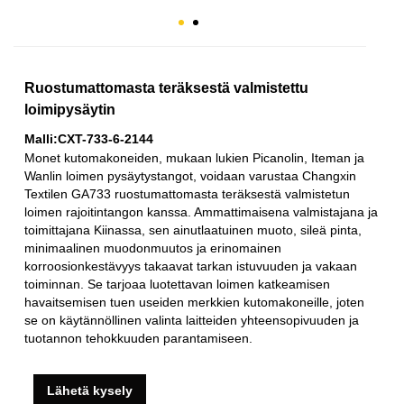
Ruostumattomasta teräksestä valmistettu
loimipysäytin
Malli:CXT-733-6-2144
Monet kutomakoneiden, mukaan lukien Picanolin, Iteman ja
Wanlin loimen pysäytystangot, voidaan varustaa Changxin
Textilen GA733 ruostumattomasta teräksestä valmistetun
loimen rajoitintangon kanssa. Ammattimaisena valmistajana ja
toimittajana Kiinassa, sen ainutlaatuinen muoto, sileä pinta,
minimaalinen muodonmuutos ja erinomainen
korroosionkestävyys takaavat tarkan istuvuuden ja vakaan
toiminnan. Se tarjoaa luotettavan loimen katkeamisen
havaitsemisen tuen useiden merkkien kutomakoneille, joten
se on käytännöllinen valinta laitteiden yhteensopivuuden ja
tuotannon tehokkuuden parantamiseen.
Lähetä kysely