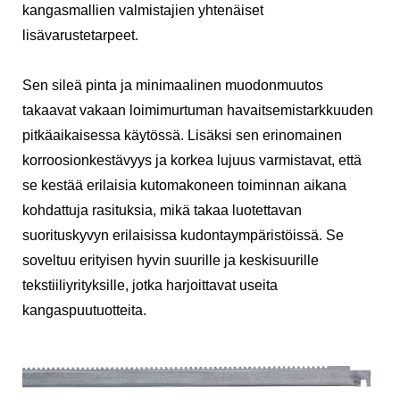
kangasmallien valmistajien yhtenäiset
lisävarustetarpeet.
Sen sileä pinta ja minimaalinen muodonmuutos
takaavat vakaan loimimurtuman havaitsemistarkkuuden
pitkäaikaisessa käytössä. Lisäksi sen erinomainen
korroosionkestävyys ja korkea lujuus varmistavat, että
se kestää erilaisia ​​kutomakoneen toiminnan aikana
kohdattuja rasituksia, mikä takaa luotettavan
suorituskyvyn erilaisissa kudontaympäristöissä. Se
soveltuu erityisen hyvin suurille ja keskisuurille
tekstiiliyrityksille, jotka harjoittavat useita
kangaspuutuotteita.