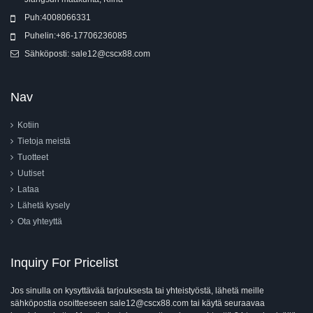
Puh:
4008066331
Puhelin:
+86-17706236085
Sähköposti:
sale12@cscx88.com
Nav
Kotiin
Tietoja meistä
Tuotteet
Uutiset
Lataa
Lähetä kysely
Ota yhteyttä
Inquiry For Pricelist
Jos sinulla on kysyttävää tarjouksesta tai yhteistyöstä, lähetä meille
sähköpostia osoitteeseen sale12@cscx88.com tai käytä seuraavaa