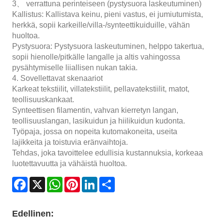
3、 verrattuna perinteiseen (pystysuora laskeutuminen)
Kallistus: Kallistava keinu, pieni vastus, ei jumiutumista,
herkkä, sopii karkeille/villa-/synteettikuiduille, vähän
huoltoa.
Pystysuora: Pystysuora laskeutuminen, helppo takertua,
sopii hienolle/pitkälle langalle ja altis vahingossa
pysähtymiselle liiallisen nukan takia.
4. Sovellettavat skenaariot
Karkeat tekstiilit, villatekstiilit, pellavatekstiilit, matot,
teollisuuskankaat.
Synteettisen filamentin, vahvan kierretyn langan,
teollisuuslangan, lasikuidun ja hiilikuidun kudonta.
Työpaja, jossa on nopeita kutomakoneita, useita
lajikkeita ja toistuvia eränvaihtoja.
Tehdas, joka tavoittelee edullisia kustannuksia, korkeaa
luotettavuutta ja vähäistä huoltoa.
Facebook
X
WhatsApp
Pinterest
LinkedIn
Share
Edellinen: