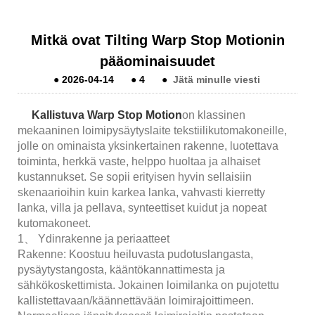
Mitkä ovat Tilting Warp Stop Motionin
pääominaisuudet
●
2026-04-14
●
4
●
Jätä minulle viesti
Kallistuva Warp Stop Motion
on klassinen
mekaaninen loimipysäytyslaite tekstiilikutomakoneille,
jolle on ominaista yksinkertainen rakenne, luotettava
toiminta, herkkä vaste, helppo huoltaa ja alhaiset
kustannukset. Se sopii erityisen hyvin sellaisiin
skenaarioihin kuin karkea lanka, vahvasti kierretty
lanka, villa ja pellava, synteettiset kuidut ja nopeat
kutomakoneet.
1、 Ydinrakenne ja periaatteet
Rakenne: Koostuu heiluvasta pudotuslangasta,
pysäytystangosta, kääntökannattimesta ja
sähkökoskettimista. Jokainen loimilanka on pujotettu
kallistettavaan/käännettävään loimirajoittimeen.