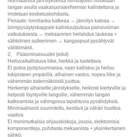
Normaalissa jännityksessä loimirajoitin nostetaan
langan avulla vaakasuoraan/hieman kallistettuna ja
irrotetaan kosketuskohdasta.
Periaate: loimilanka katkeaa → jännitys katoaa →
loimipysäytyskappale kallistuu/putoaa painovoiman
vaikutuksesta → mekaaninen heilahdus laukeaa +
sähköinen sulkeminen → kangaspuut pysähtyvät
välittömästi.
2、 Pääominaisuudet (edut)
Heiluva/kallistuva liike, herkkä ja luotettava
Ei putoa pystysuunnassa, vaan kallistuu ja heiluu
tukipisteen ympärillä, alhainen vastus, nopea liike ja
vähemmän todennäköistä juuttua.
Herkempi alhaiselle jännitykselle, heikosti kiertyville ja
helposti löystyville langoille, vähemmän langan
katkeamista ja vahingossa tapahtuvia pysähdyksiä.
Minimaalisesti suunniteltu, kestävä ja vähän huoltoa
vaativa
Ei monimutkaisia ​​ohjauskiskoja, jousia, elektronisia
komponentteja, puhdasta mekaanista + yksinkertainen
sähkö.