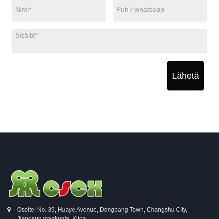
Lähetä
Osoite: No. 39, Huaye Avenue, Dongbang Town, Changshu City,
Jiangsun maakunta, Kiina