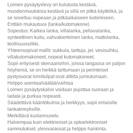
Loimen pysäytyslevy on kulutusta kestävä,
muodonmuutoksia kestävä ja sillä on pitkä käyttöikä, ja
se soveltuu nopeaan ja pitkäaikaiseen kutomiseen.
Erittäin mukautuva (lanka/kutomakone)
Sopeutus: Karkea lanka, villalanka, pellavalanka,
synteettinen kuitu, vahvakierteinen lanka, mattolanka,
teollisuussilkki.
Yhteensopivat mallit: sukkula, tarttuja, jet, vesisuihku,
villakutomakoneet, nopeat kutomakoneet.
Sopii erityisesti skenaarioihin, joissa langassa on paljon
höyheniä, se on herkkä tarttumaan ja perinteiset
pystysuorat loimitulpat ovat alttiita jumiutumaan.
Helppo asentaa/säätää/vaihtaa
Loimen pysäytyskalvo voidaan pujottaa suoraan ja
ladata ja purkaa nopeasti.
Säädettävä kääntökulma ja herkkyys, sopii erilaisille
lankakireyksille.
Merkittävä kustannusetu
Halvempaa kuin elektroniset ja optoelektroniset
sammutukset, yleisvaraosat ja helppo hankinta.