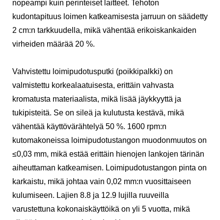
nopeampi kuin perinteiset laitteet. Tehoton
kudontapituus loimen katkeamisesta jarruun on säädetty
2 cm:n tarkkuudella, mikä vähentää erikoiskankaiden
virheiden määrää 20 %.
Vahvistettu loimipudotusputki (poikkipalkki) on
valmistettu korkealaatuisesta, erittäin vahvasta
kromatusta materiaalista, mikä lisää jäykkyyttä ja
tukipisteitä. Se on sileä ja kulutusta kestävä, mikä
vähentää käyttövärähtelyä 50 %. 1600 rpm:n
kutomakoneissa loimipudotustangon muodonmuutos on
≤0,03 mm, mikä estää erittäin hienojen lankojen tärinän
aiheuttaman katkeamisen. Loimipudotustangon pinta on
karkaistu, mikä johtaa vain 0,02 mm:n vuosittaiseen
kulumiseen. Lajien 8.8 ja 12.9 lujilla ruuveilla
varustettuna kokonaiskäyttöikä on yli 5 vuotta, mikä