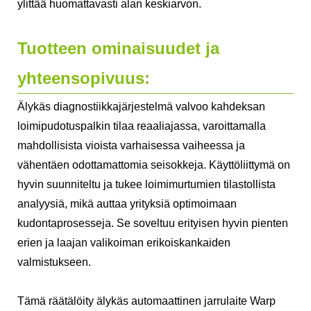
ylittää huomattavasti alan keskiarvon.
Tuotteen ominaisuudet ja
yhteensopivuus:
Älykäs diagnostiikkajärjestelmä valvoo kahdeksan
loimipudotuspalkin tilaa reaaliajassa, varoittamalla
mahdollisista vioista varhaisessa vaiheessa ja
vähentäen odottamattomia seisokkeja. Käyttöliittymä on
hyvin suunniteltu ja tukee loimimurtumien tilastollista
analyysiä, mikä auttaa yrityksiä optimoimaan
kudontaprosesseja. Se soveltuu erityisen hyvin pienten
erien ja laajan valikoiman erikoiskankaiden
valmistukseen.
Tämä räätälöity älykäs automaattinen jarrulaite Warp