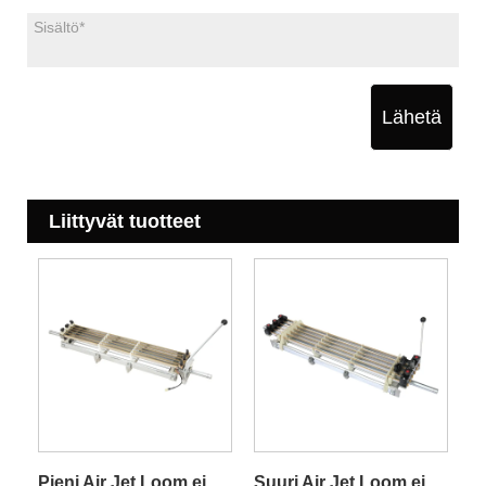
Lähetä
Liittyvät tuotteet
Pieni Air Jet Loom ei
Suuri Air Jet Loom ei