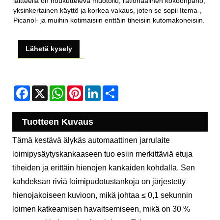
laitteella on houkutteleva muotoilu, rationaalinen kokoonpano,
yksinkertainen käyttö ja korkea vakaus, joten se sopii Itema-,
Picanol- ja muihin kotimaisiin erittäin tiheisiin kutomakoneisiin.
Lähetä kysely
Facebook
X
WhatsApp
Pinterest
LinkedIn
Share
Tuotteen Kuvaus
Tämä kestävä älykäs automaattinen jarrulaite
loimipysäytyskankaaseen tuo esiin merkittäviä etuja
tiheiden ja erittäin hienojen kankaiden kohdalla. Sen
kahdeksan riviä loimipudotustankoja on järjestetty
hienojakoiseen kuvioon, mikä johtaa ≤ 0,1 sekunnin
loimen katkeamisen havaitsemiseen, mikä on 30 %