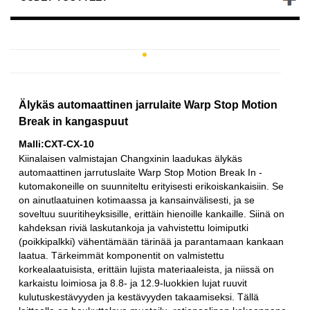
Älykäs automaattinen jarrulaite Warp Stop Motion
Break in kangaspuut
Malli:CXT-CX-10
Kiinalaisen valmistajan Changxinin laadukas älykäs
automaattinen jarrutuslaite Warp Stop Motion Break In -
kutomakoneille on suunniteltu erityisesti erikoiskankaisiin. Se
on ainutlaatuinen kotimaassa ja kansainvälisesti, ja se
soveltuu suuritiheyksisille, erittäin hienoille kankaille. Siinä on
kahdeksan riviä laskutankoja ja vahvistettu loimiputki
(poikkipalkki) vähentämään tärinää ja parantamaan kankaan
laatua. Tärkeimmät komponentit on valmistettu
korkealaatuisista, erittäin lujista materiaaleista, ja niissä on
karkaistu loimiosa ja 8.8- ja 12.9-luokkien lujat ruuvit
kulutuskestävyyden ja kestävyyden takaamiseksi. Tällä