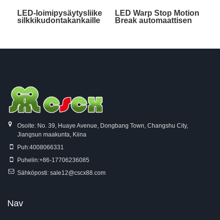
LED-loimipysäytysliike
LED Warp Stop Motion
silkkikudontakankaille
Break automaattisen
sammutuksen
tunnistuslaitteet
Osoite: No. 39, Huaye Avenue, Dongbang Town, Changshu City,
Jiangsun maakunta, Kiina
Puh:
4008066331
Puhelin:
+86-17706236085
Sähköposti:
sale12@cscx88.com
Nav