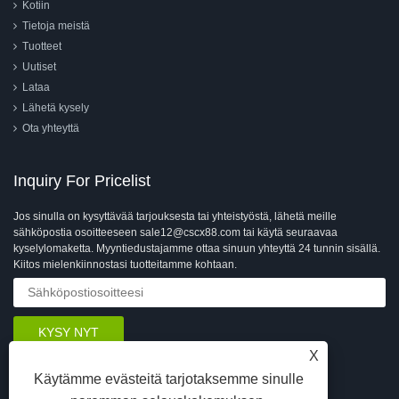
Kotiin
Tietoja meistä
Tuotteet
Uutiset
Lataa
Lähetä kysely
Ota yhteyttä
Inquiry For Pricelist
Jos sinulla on kysyttävää tarjouksesta tai yhteistyöstä, lähetä meille
sähköpostia osoitteeseen sale12@cscx88.com tai käytä seuraavaa
kyselylomaketta. Myyntiedustajamme ottaa sinuun yhteyttä 24 tunnin sisällä.
Kiitos mielenkiinnostasi tuotteitamme kohtaan.
X
Käytämme evästeitä tarjotaksemme sinulle